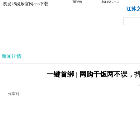
要闻
银保动态
凯发k8娱乐官网app下载
凯发k8娱乐官网app下载
江苏
法治
新闻详情
一键首绑 | 网购干饭两不误，
分享到：