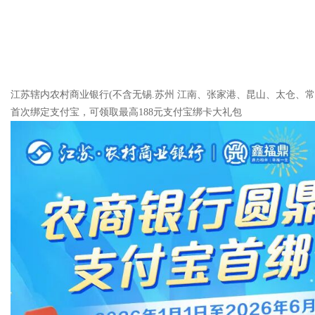
江苏辖内农村商业银行(不含无锡.苏州 江南、张家港、昆山、太仓、常熟
首次绑定支付宝，可领取最高188元支付宝绑卡大礼包