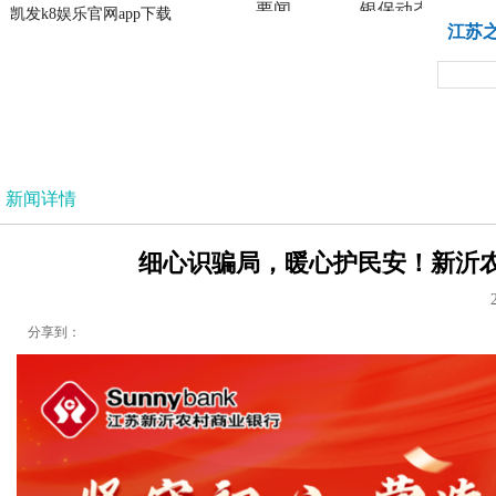
要闻
银保动态
凯发k8娱乐官网app下载
凯发k8娱乐官网app下载
江苏
法治
新闻详情
细心识骗局，暖心护民安！新沂农
分享到：