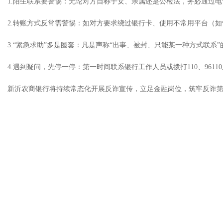
1.陌生联系要警惕：无论对方自称子女、亲属还是公检法，务必通过
2.转账方式反常需警惕：如对方要求绕过银行卡、使用不常用平台（
3.“紧急求助”多是圈套：凡是声称“出事、被封、只能某一种方式联系
4.遇到疑问，先停一停：第一时间联系银行工作人员或拨打110、9611
新沂农商银行将持续常态化开展反诈宣传，立足金融岗位，筑牢反诈