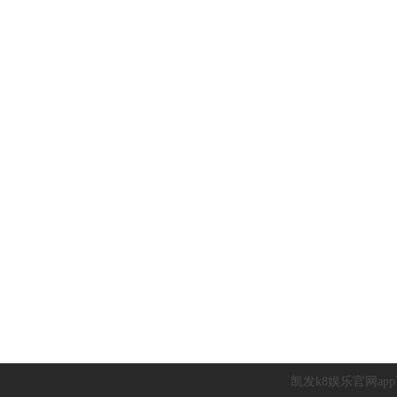
凯发k8娱乐官网ap