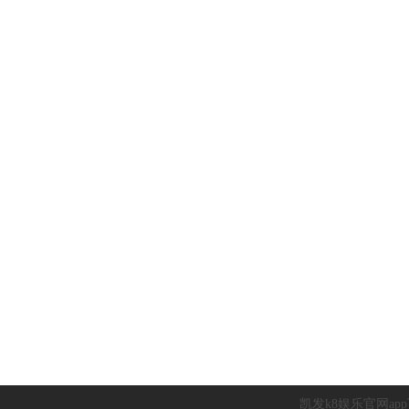
凯发k8娱乐官网ap