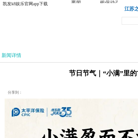
要闻
银保动态
凯发k8娱乐官网app下载
凯发k8娱乐官网app下载
江苏
法治
新闻详情
节日节气｜“小满”里的
分享到：