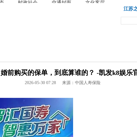
态
时政社会
交通封面
文化客厅
教育
江苏
婚前购买的保单，到底算谁的？ -凯发k8娱乐官
2026-05-30 07:28
来源：中国人寿保险