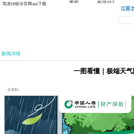
要闻
银保动态
凯发k8娱乐官网app下载
凯发k8娱乐官网app下载
江苏
法治
新闻详情
一图看懂｜极端天气防
分享到：