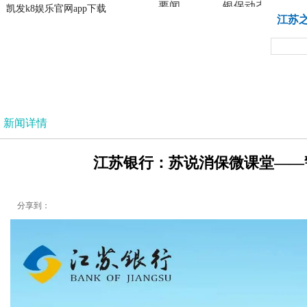
要闻
银保动态
凯发k8娱乐官网app下载
凯发k8娱乐官网app下载
江苏
法治
新闻详情
江苏银行：苏说消保微课堂——警
分享到：