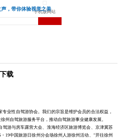
城市
健康
苏湃文化
之声，带你体验视觉之美
手机版网站
p下载
一家专业性自驾游协会。我们的宗旨是维护会员的合法权益，
设徐州自驾旅游服务平台，推动自驾旅游事业健康发展。
自驾游与房车露营大会、淮海经济区旅游博览会、京津冀苏
・19中国旅游日徐州分会场徐州人游徐州活动、“开往徐州