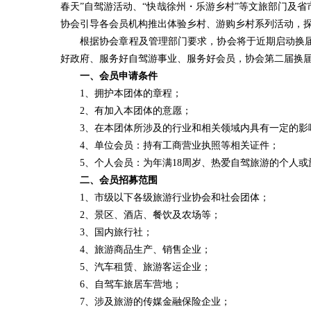
春天”自驾游活动、“快哉徐州・乐游乡村”等文旅部门及
协会引导各会员机构推出体验乡村、游购乡村系列活动，
根据协会章程及管理部门要求，协会将于近期启动换
好政府、服务好自驾游事业、服务好会员，协会第二届换
一、会员申请条件
1、拥护本团体的章程；
2、有加入本团体的意愿；
3、在本团体所涉及的行业和相关领域内具有一定的影
4、单位会员：持有工商营业执照等相关证件；
5、个人会员：为年满18周岁、热爱自驾旅游的个人
二、会员招募范围
1、市级以下各级旅游行业协会和社会团体；
2、景区、酒店、餐饮及农场等；
3、国内旅行社；
4、旅游商品生产、销售企业；
5、汽车租赁、旅游客运企业；
6、自驾车旅居车营地；
7、涉及旅游的传媒金融保险企业；