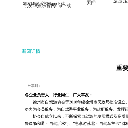
要闻
银保动
凯发k8娱乐官网app下载
凯发k8娱乐官网app下载
法治
新闻详情
重要
分享到：
各企业负责人、行业同仁、广大车友：
徐州市自驾游协会于2018年经徐州市民政局批准设
努力为会员服务，为自驾游事业服务，为政府服务。发挥
协会自成立以来，不断探索自驾游的发展模式及高质
鲁豫畅和通・自驾沂水行、“惠享游苏北・自驾车主卡” 