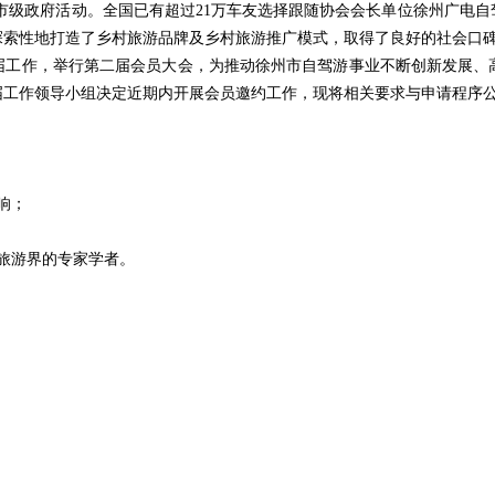
省市级政府活动。全国已有超过21万车友选择跟随协会会长单位徐州广电
探索性地打造了乡村旅游品牌及乡村旅游推广模式，取得了良好的社会口
届工作，举行第二届会员大会，为推动徐州市自驾游事业不断创新发展、
届工作领导小组决定近期内开展会员邀约工作，现将相关要求与申请程序
响；
或旅游界的专家学者。