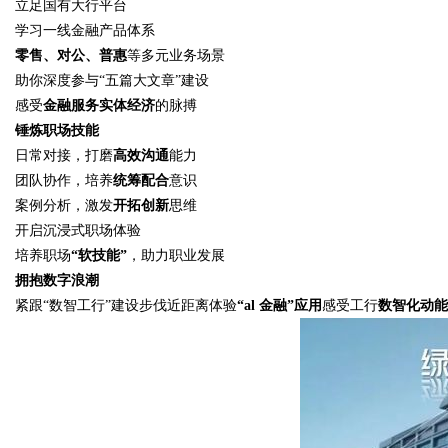
立足国有大行平台
学习一线金融产品体系
零售、对公、普惠
等多元业务场景
助你深度参与“五篇大文章”建设
感受
金融服务实体经济
的脉搏
锤炼职场技能
日常对接，打磨
高效沟通
能力
团队协作，培养
统筹配合
意识
案例分析，激发
开拓创新
思维
开启沉浸式职场体验
培养职场
“软技能”
，助力职业发展
拥抱数字浪潮
紧跟“数智工行”建设步伐近距离体验
“al 金融”应用
感受工行
数智化动能