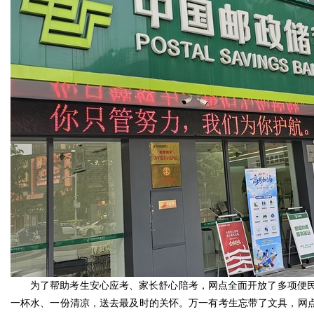
为了帮助考生安心应考、家长舒心陪考，网点全面开放了多项便
一杯水、一份清凉，送去最及时的关怀。万一有考生忘带了文具，网点