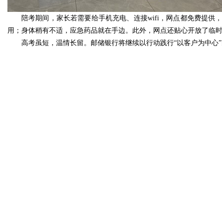
陪考期间，家长若需要给手机充电、连接wifi，网点都免费提
用；身体稍有不适，应急药品就在手边。此外，网点还贴心开放了临
高考虽短，温情长留。邮储银行将继续以行动践行“以客户为中心