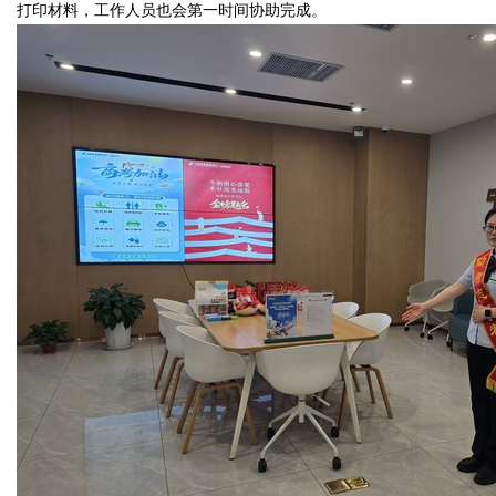
打印材料，工作人员也会第一时间协助完成。