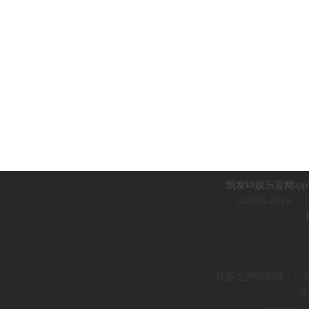
凯发k8娱乐官网ap
©2005-2026
江
江
苏之声网矩阵
：
江
淮