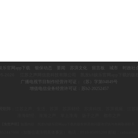
娱乐官网app下载
银保动态
要闻
苏湃文化
留言板
城市
时政社
5-2026
江苏之声网信息科技有限公司 凯发k8娱乐官网app下载的版
广播电视节目制作经营许可证：（苏）字第04849号
增值电信业务经营许可证：苏b2-20252457
网矩阵
：
江苏之声、生活、苏湃、苏湃财经、苏湃科技、苏湃视频、
江苏
淮海财经、淮海之声、掌上淮海、
扬子之声、都市之声
【免责声明】
如遇内容、凯发k8娱乐官网app下载的版权和其他问题请尽快与本网取得联系。
852447666（加微信请注明具体事宜） 电话：0516-85695288 邮箱：c
nhuaiha