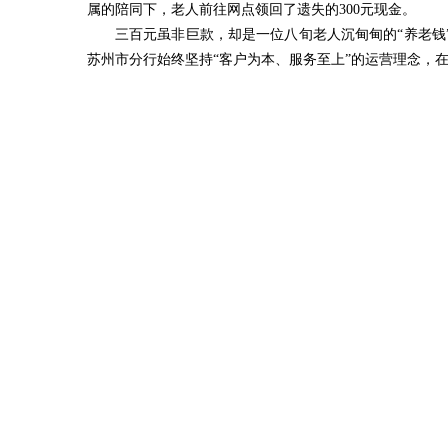
属的陪同下，老人前往网点领回了遗失的300元现金。
三百元虽非巨款，却是一位八旬老人沉甸甸的“养老
苏州市分行始终坚持“客户为本、服务至上”的运营理念，