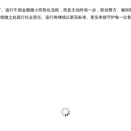
钱”。该行不因金额微小而简化流程，而是主动跨前一步，联动警方、辗转
在细微之处践行社会责任。该行将继续以更高标准、更实举措守护每一位