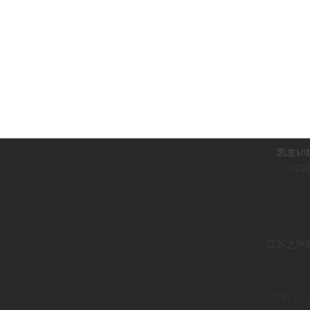
凯发k8
©200
江
苏之声
手机：13