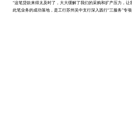
“这笔贷款来得太及时了，大大缓解了我们的采购和扩产压力，让
此笔业务的成功落地，是工行苏州吴中支行深入践行“三服务”专