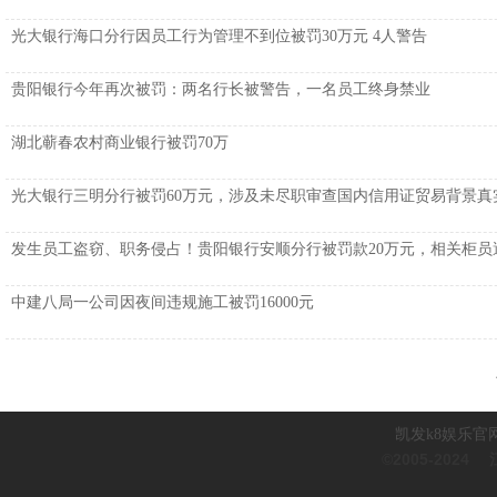
光大银行海口分行因员工行为管理不到位被罚30万元 4人警告
贵阳银行今年再次被罚：两名行长被警告，一名员工终身禁业
湖北蕲春农村商业银行被罚70万
光大银行三明分行被罚60万元，涉及未尽职审查国内信用证贸易背景真
发生员工盗窃、职务侵占！贵阳银行安顺分行被罚款20万元，相关柜员
中建八局一公司因夜间违规施工被罚16000元
凯发k8娱乐官网
©2005-2024
江