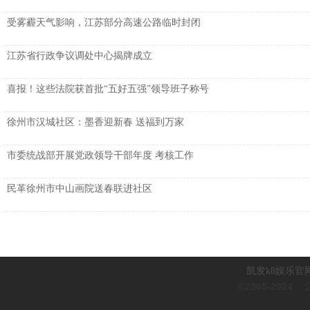
受雾霾天气影响，江苏部分高速公路临时封闭
江苏省行政争议调处中心揭牌成立
喜报！这些法院获首批“五好五强”领导班子称号
徐州市汉城社区：墨香迎新春 送福到万家
市委统战部开展党政领导干部年度 考核工作
民革徐州市中山画院送春联进社区
凯发k8娱乐官网
©2005-2024
江