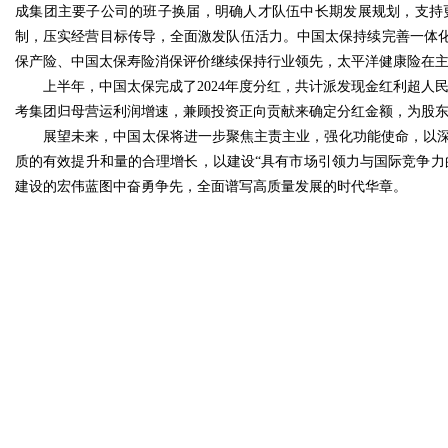
成集团主要子公司的班子换届，明确人才队伍中长期发展规划，支持
制，压实经营目标传导，全面激发队伍活力。中国太保持续完善一体
保产险、中国太保寿险消保评价继续保持行业领先，太平洋健康险在
上半年，中国太保完成了2024年度分红，共计派发现金红利超人
考集团归母营运利润增速，兼顾投资正向贡献来确定分红金额，为股
展望未来，中国太保将进一步聚焦主责主业，强化功能使命，以深
质的有效提升和量的合理增长，以建设“具有市场引领力与国际竞争力
建设的宏伟蓝图中奋勇争先，全面谱写高质量发展的时代华章。