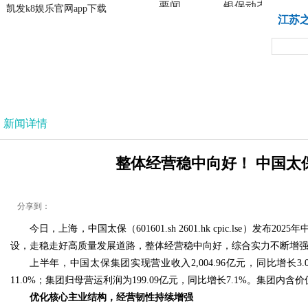
要闻
银保动态
凯发k8娱乐官网app下载
凯发k8娱乐官网app下载
江苏
法治
新闻详情
整体经营稳中向好！ 中国太保
分享到：
今日，上海，中国太保（601601.sh 2601.hk cpic.l
设，走稳走好高质量发展道路，整体经营稳中向好，综合实力不断增
上半年，中国太保集团实现营业收入2,004.96亿元，同比增长3.
11.0%；集团归母营运利润为199.09亿元，同比增长7.1%。集团内含价值
优化核心主业结构，经营韧性持续增强