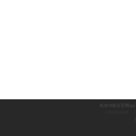
凯发k8娱乐官网ap
©2005-2025
江