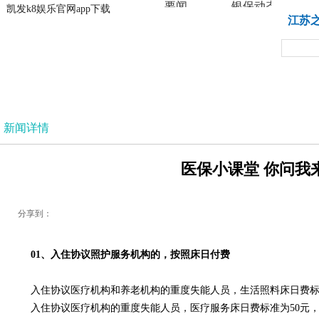
要闻
银保动态
凯发k8娱乐官网app下载
凯发k8娱乐官网app下载
江苏
法治
新闻详情
医保小课堂 你问我来
分享到：
01、入住协议照护服务机构的，按照床日付费
入住协议医疗机构和养老机构的重度失能人员，生活照料床日费标准
入住协议医疗机构的重度失能人员，医疗服务床日费标准为50元，