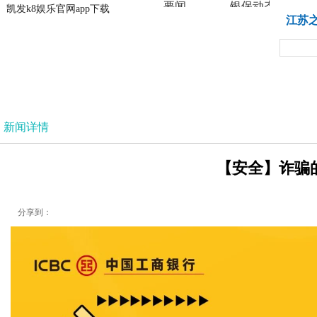
要闻
银保动态
凯发k8娱乐官网app下载
凯发k8娱乐官网app下载
江苏
法治
新闻详情
【安全】诈骗的
分享到：