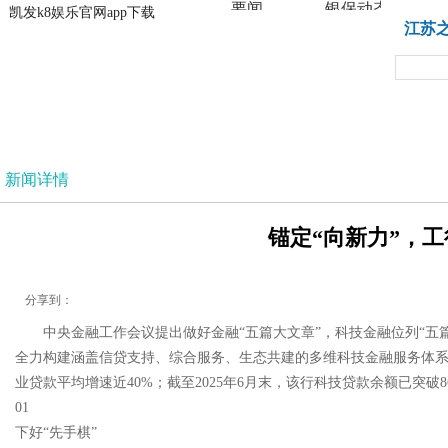
要闻
银保动态
凯发k8娱乐官网app下载
凯发k8娱乐官网app下载
江苏
法治
新闻详情
锚定“向新力”，工
分享到：
中央金融工作会议提出做好金融“五篇大文章”，科技金融位列“
全力构建涵盖信贷支持、综合服务、生态共建的多维科技金融服务体系
业贷款平均增速近40%；截至2025年6月末，该行科技贷款余额已突破
01
下好“先手棋”