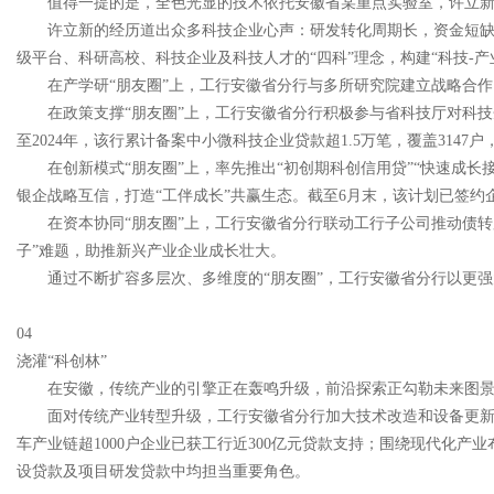
值得一提的是，全色光显的技术依托安徽省某重点实验室，许立
许立新的经历道出众多科技企业心声：研发转化周期长，资金短缺
级平台、科研高校、科技企业及科技人才的“四科”理念，构建“科技-产
在产学研“朋友圈”上，工行安徽省分行与多所研究院建立战略合
在政策支撑“朋友圈”上，工行安徽省分行积极参与省科技厅对科
至2024年，该行累计备案中小微科技企业贷款超1.5万笔，覆盖3147
在创新模式“朋友圈”上，率先推出“初创期科创信用贷”“快速成
银企战略互信，打造“工伴成长”共赢生态。截至6月末，该计划已签约企业
在资本协同“朋友圈”上，工行安徽省分行联动工行子公司推动债转股
子”难题，助推新兴产业企业成长壮大。
通过不断扩容多层次、多维度的“朋友圈”，工行安徽省分行以更
04
浇灌“科创林”
在安徽，传统产业的引擎正在轰鸣升级，前沿探索正勾勒未来图
面对传统产业转型升级，工行安徽省分行加大技术改造和设备更新
车产业链超1000户企业已获工行近300亿元贷款支持；围绕现代化
设贷款及项目研发贷款中均担当重要角色。