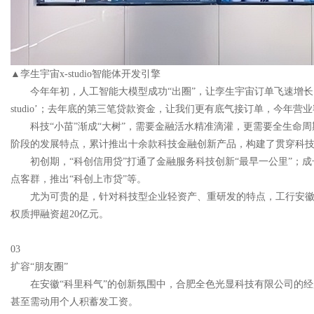
▲孪生宇宙x-studio智能体开发引擎
今年年初，人工智能大模型成功“出圈”，让孪生宇宙订单飞速增长
studio’；去年底的第三笔贷款资金，让我们更有底气接订单，今年营业
科技“小苗”渐成“大树”，需要金融活水精准滴灌，更需要全生
阶段的发展特点，累计推出十余款科技金融创新产品，构建了贯穿科
初创期，“科创信用贷”打通了金融服务科技创新“
最早
一公里”；
点客群，推出“科创上市贷”等。
尤为可贵的是，针对科技型企业轻资产、重研发的特点，工行安徽省
权质押融资超20亿元。
03
扩容“朋友圈”
在安徽“科里科气”的创新氛围中，合肥全色光显科技有限公司的经
甚至需动用个人积蓄发工资。