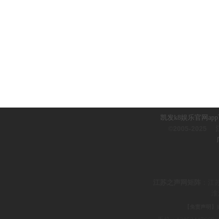
凯发k8娱乐官网ap
©2005-2025
江
江
苏之声网矩阵
：
江
淮
【免责声明】