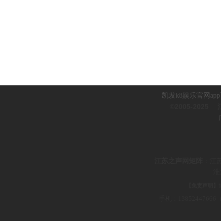
凯发k8娱乐官网ap
©2005-2025
江
江
苏之声网矩阵
：
江
淮
【免责声明】
手机：1385244766