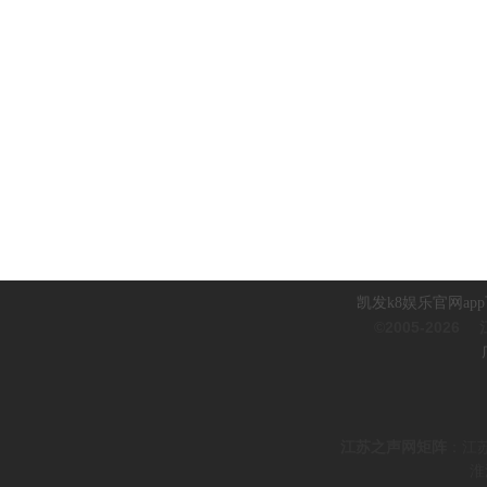
凯发k8娱乐官网ap
©2005-2026
江
江
苏之声网矩阵
：
江
淮