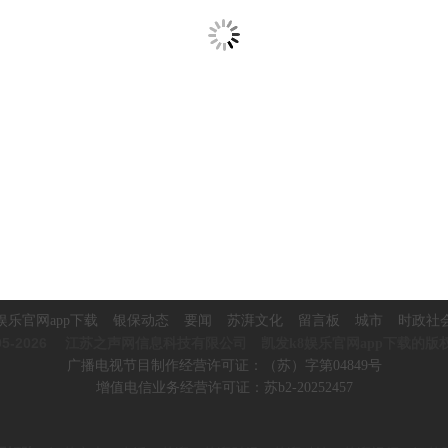
娱乐官网app下载
银保动态
要闻
苏湃文化
留言板
城市
时政社
5-2026
江苏之声网信息科技有限公司 凯发k8娱乐官网app下载的版
广播电视节目制作经营许可证：（苏）字第04849号
增值电信业务经营许可证：苏b2-20252457