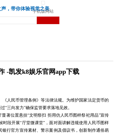
城市
健康
苏湃文化
之声，带你体验视觉之美
手机版网站
-凯发k8娱乐官网app下载
》《人民币管理条例》等法律法规。为维护国家法定货币的
过“
三向
发力”确保监管要求落地见效。
显著位置悬挂“文明祭扫 拒用仿人民币图样祭祀用品”宣传
时段开展“厅堂微课堂”，面对面讲解违规使用人民币图样
民银行官方宣传素材、警示案例及倡议书，创新制作通俗易