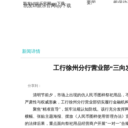
要闻
银保动
凯发k8娱乐官网app下载
凯发k8娱乐官网app下载
法治
新闻详情
工行徐州分行营业部“三向发
分享到：
清明节前夕，市场上出现的仿人民币图样祭祀用品，
严肃性与权威形象，工行徐州分行营业部切实履行金融机构
聚焦“精准宣导”，筑牢法规认知防线。该行充分发挥
横幅、张贴主题海报、摆放《人民币图样使用管理办法》
的法律后果，重点面向祭祀用品经营商户开展“一对一”