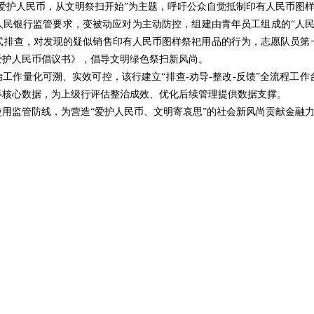
爱护人民币，从文明祭扫开始”为主题，呼吁公众自觉抵制印有人民币图
人民银行监管要求，变被动应对为主动防控，组建由青年员工组成的“人
式排查，对发现的疑似销售印有人民币图样祭祀用品的行为，志愿队员第
爱护人民币倡议书》，倡导文明绿色祭扫新风尚。
治工作量化可溯、实效可控，该行建立“排查-劝导-整改-反馈”全流程工
等核心数据，为上级行评估整治成效、优化后续管理提供数据支撑。
用监管防线，为营造“爱护人民币、文明寄哀思”的社会新风尚贡献金融力量