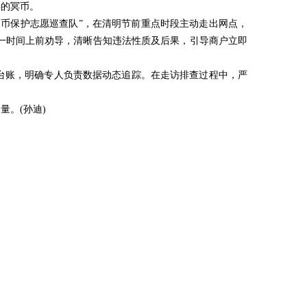
样的冥币。
民币保护志愿巡查队”，在清明节前重点时段主动走出网点，
一时间上前劝导，清晰告知违法性质及后果，引导商户立即
作台账，明确专人负责数据动态追踪。在走访排查过程中，严
。(孙迪)