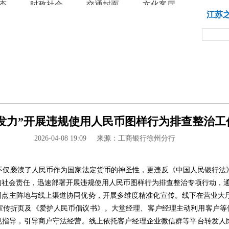
态
时政社会
交通封面
文化客厅
教育
江苏
力”开展违规使用人民币图样行为排查整治工作 
2026-04-08 19:09
来源：工商银行徐州分行
不仅亵渎了人民币作为国家法定货币的神圣性，更违反《中国人民银行法
社会责任，迅速部署开展违规使用人民币图样行为排查整治专项行动，通
网点主阵地与线上渠道协同优势，开展多维度精准化宣传。线下在营业大厅
宣传折页及《爱护人民币倡议书》。大堂经理、客户经理主动利用客户等候
合规指导，引导商户守法经营。线上依托客户经理企业微信群等平台转发人