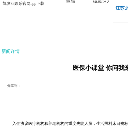
要闻
银保动态
凯发k8娱乐官网app下载
凯发k8娱乐官网app下载
江苏
法治
新闻详情
医保小课堂 你问我来
分享到：
入住协议医疗机构和养老机构的重度失能人员，生活照料床日费标准