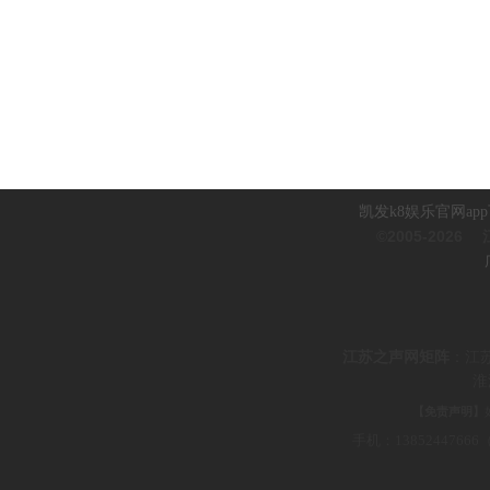
凯发k8娱乐官网ap
©2005-2026
江
江
苏之声网矩阵
：
江
淮
【免责声明】
手机：1385244766