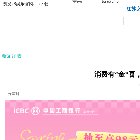
要闻
银保动态
凯发k8娱乐官网app下载
凯发k8娱乐官网app下载
江苏
法治
新闻详情
消费有“金”喜，
分享到：