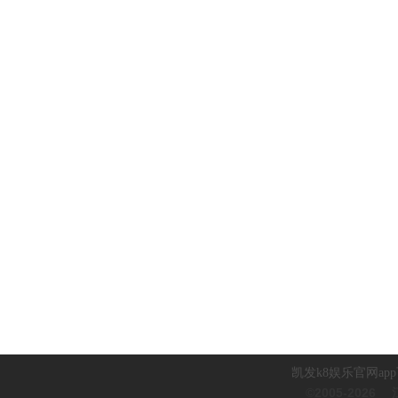
凯发k8娱乐官网ap
©2005-2026
江