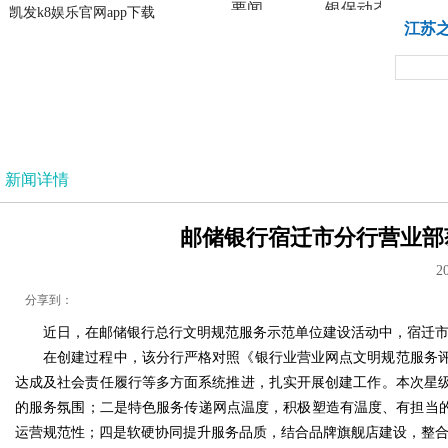
要闻
银保动态
凯发k8娱乐官网app下载
凯发k8娱乐官网app下载
江苏
法治
新闻详情
邮储银行宿迁市分行营业部获
2
分享到：
近日，在邮储银行总行文明规范服务示范单位建设活动中，宿迁市分
在创建过程中，该分行严格对照《银行业营业网点文明规范服务
达成及社会责任履行等多方面系统推进，扎实开展创建工作。本次星
的服务氛围；二是特色服务传递网点温度，积极塑造有温度、有担当的
运营规范性；四是软硬协同提升服务品质，结合品牌旗舰店建设，整