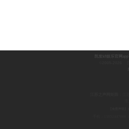
凯发k8娱乐官网ap
©2005-2026
江
江
苏之声网矩阵
：
江
淮
【免责声明】
手机：1385244766