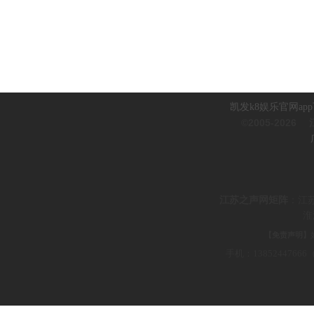
凯发k8娱乐官网ap
©2005-2026
江
江
苏之声网矩阵
：
江
淮
【免责声明】
手机：1385244766