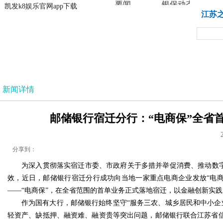
要闻
银保动态
凯发k8娱乐官网app下载
凯发k8娱乐官网app下载
江苏
法治
新闻详情
邮储银行宿迁分行：“电商保”全省首
分享到：
为深入贯彻落实宿迁市委、市政府关于多措并举促消费、推动数字
效，近日，邮储银行宿迁分行成功向当地一家重点电商企业发放“电
——“电商保”，在全省范围的首单业务正式落地宿迁，以金融创新实
作为国有大行，邮储银行始终坚守“服务三农、城乡居民和中小企
轻资产、缺抵押、融资难、融资贵等突出问题，邮储银行联合江苏省信