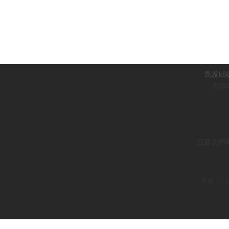
凯发k8
©200
江
苏之声
手机：13