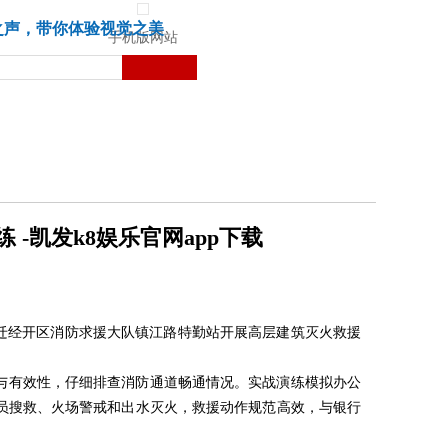
城市
健康
苏湃文化
之声，带你体验视觉之美
手机版网站
凯发k8娱乐官网app下载
宿迁经开区消防求援大队镇江路特勤站开展高层建筑灭火救援
与有效性，仔细排查消防通道畅通情况。实战演练模拟办公
员搜救、火场警戒和出水灭火，救援动作规范高效，与银行