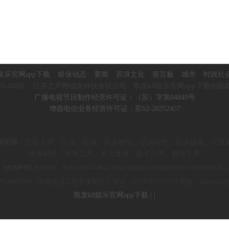
娱乐官网app下载
银保动态
要闻
苏湃文化
留言板
城市
时政社
5-2026
江苏之声网信息科技有限公司 凯发k8娱乐官网app下载的版
广播电视节目制作经营许可证：（苏）字第04849号
增值电信业务经营许可证：苏b2-20252457
网矩阵
：
江苏之声、生活、苏湃、苏湃财经、苏湃科技、苏湃视频、
江苏
淮海财经、淮海之声、掌上淮海、
扬子之声、都市之声
【免责声明】
如遇内容、凯发k8娱乐官网app下载的版权和其他问题请尽快与本网取得联系。
852447666（加微信请注明具体事宜） 电话：0516-85695288 邮箱：c
nhuaiha
凯发k8娱乐官网app下载
|
|