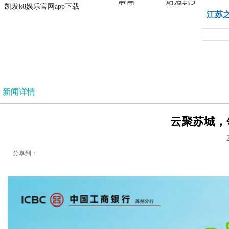
要闻
银保动态
凯发k8娱乐官网app下载
凯发k8娱乐官网app下载
江苏
法治
新闻详情
云聚苏城，领0
分享到：