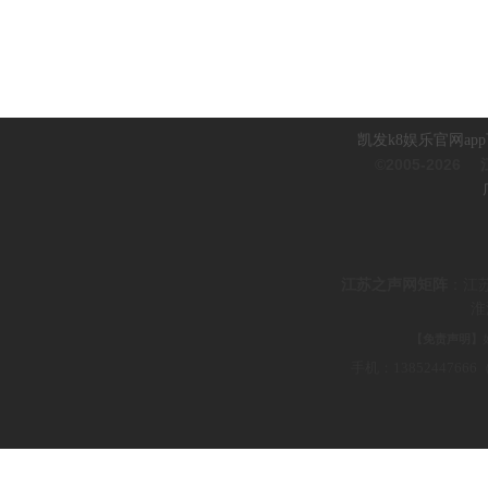
凯发k8娱乐官网ap
©2005-2026
江
江
苏之声网矩阵
：
江
淮
【免责声明】
手机：1385244766
网站地图