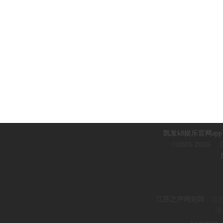
凯发k8娱乐官网ap
©2005-2026
江
江
苏之声网矩阵
：
江
淮