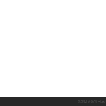
凯发k8娱乐官网ap