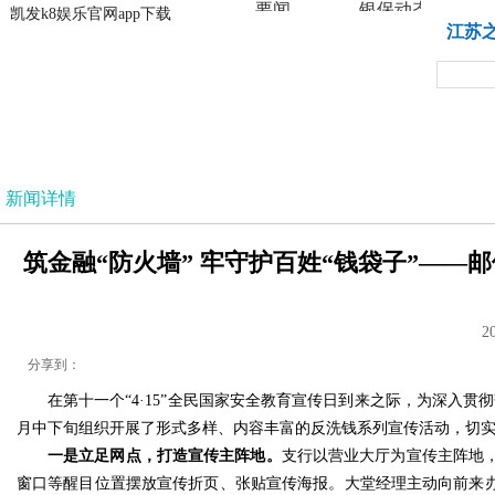
要闻
银保动态
凯发k8娱乐官网app下载
凯发k8娱乐官网app下载
江苏
法治
新闻详情
筑金融“防火墙” 牢守护百姓“钱袋子”——邮
2
分享到：
在第十一个“4·15”全民国家安全教育宣传日到来之际，为深入
月中下旬组织开展了形式多样、内容丰富的反洗钱系列宣传活动，切
一是立足网点，打造宣传主阵地。
支行以营业大厅为宣传主阵地，
窗口等醒目位置摆放宣传折页、张贴宣传海报。大堂经理主动向前来办