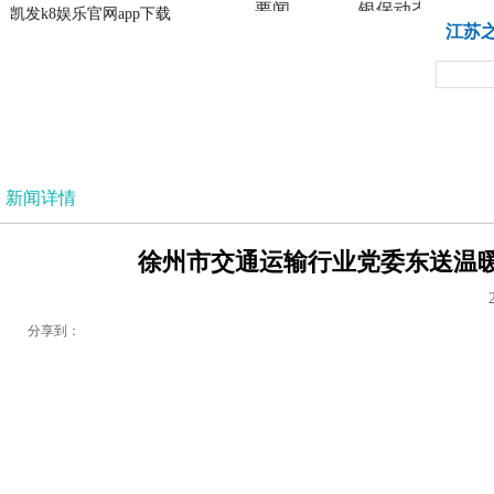
要闻
银保动态
凯发k8娱乐官网app下载
凯发k8娱乐官网app下载
江苏
法治
新闻详情
徐州市交通运输行业党委东送温暖
分享到：