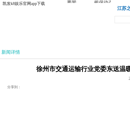
要闻
银保动态
凯发k8娱乐官网app下载
凯发k8娱乐官网app下载
江苏
法治
新闻详情
徐州市交通运输行业党委东送温暖
分享到：