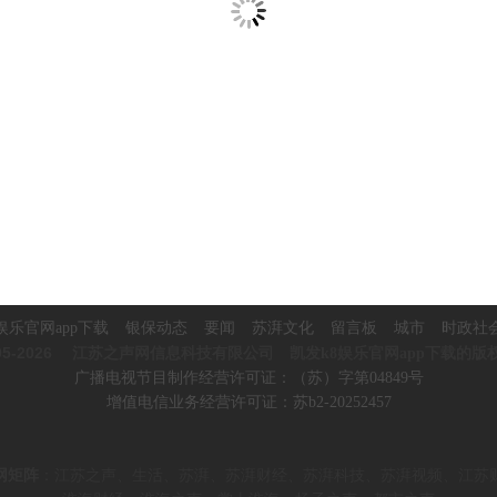
娱乐官网app下载
银保动态
要闻
苏湃文化
留言板
城市
时政社
5-2026
江苏之声网信息科技有限公司 凯发k8娱乐官网app下载的版
广播电视节目制作经营许可证：（苏）字第04849号
增值电信业务经营许可证：苏b2-20252457
网矩阵
：
江苏之声、生活、苏湃、苏湃财经、苏湃科技、苏湃视频、
江苏