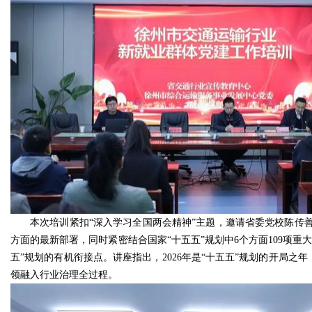
本次培训紧扣“深入学习全国两会精神”主题，邀请省委党校陈传
方面的最新部署，同时紧密结合国家“十五五”规划中6个方面109项
五”规划的有机衔接点。讲座指出，2026年是“十五五”规划的开局
领融入行业治理全过程。