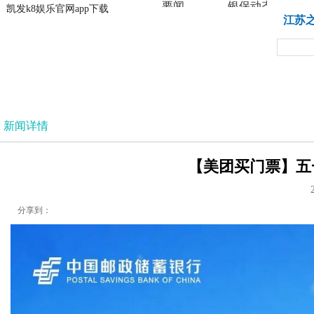
要闻
银保动态
凯发k8娱乐官网app下载
凯发k8娱乐官网app下载
江苏
法治
新闻详情
【美团买门票】五一
分享到：