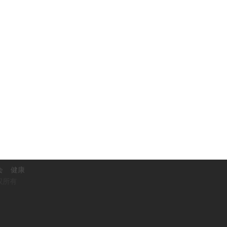
会
健康
权所有