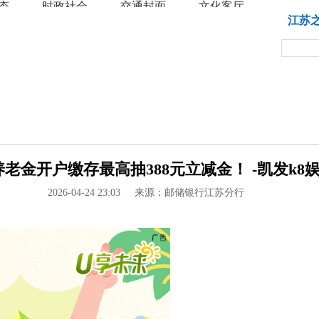
态
时政社会
交通封面
文化客厅
教育
江苏
老金开户缴存最高抽388元立减金！ -凯发k8娱
2026-04-24 23:03
来源：邮储银行江苏分行