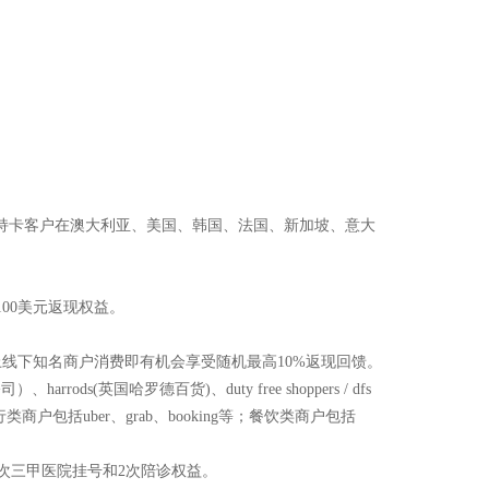
，持卡客户在澳大利亚、美国、韩国、法国、新加坡、意大
100美元返现权益。
线上线下知名商户消费即有机会享受随机最高10%返现回馈。
(英国哈罗德百货)、duty free shoppers / dfs
；出行类商户包括uber、grab、booking等；餐饮类商户包括
2次三甲医院挂号和2次陪诊权益。