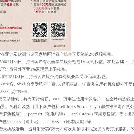
客户在亚洲及欧洲指定国家地区消费有机会享受笔笔2%返现权益。
27年1月30日，持卡客户有机会享受境外笔笔1%返现权益。在此基础上
线下消费额外享受1%返现无上限权益。
2026年12月31日，持卡客户境外消费有机会享受2%返现权益。
31日，持卡客户有机会享受境外消费1%返现权益、学费类交易有机会额外享受
888元京东e卡
外消费回馈活动，持有工行银联、visa、万事达信用卡的客户，在全球精选
下商户包括selfridges & company（塞尔福里奇百货公司）、harrods
y free（新罗免税店）、popmart（泡泡玛特）、apple store（苹果零售店）等
户包括disney（迪士尼）、universal（环球影城）等。
与消费大挑战活动，当月消费满6万元即可次月领取不限次境内贵宾厅服务、