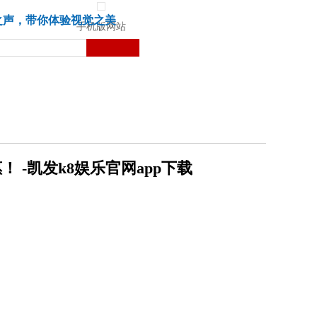
城市
健康
苏湃文化
之声，带你体验视觉之美
手机版网站
 -凯发k8娱乐官网app下载