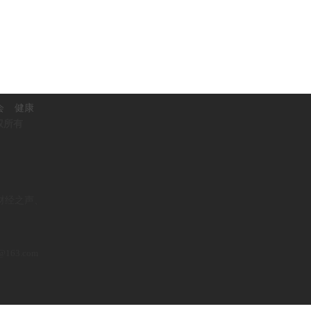
会
健康
权所有
财经之声、
i@163.com