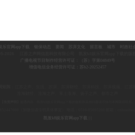
娱乐官网app下载
银保动态
要闻
苏湃文化
留言板
城市
时政社
5-2026
江苏之声网信息科技有限公司 凯发k8娱乐官网app下载的版
广播电视节目制作经营许可证：（苏）字第04849号
增值电信业务经营许可证：苏b2-20252457
网矩阵
：
江苏之声、生活、苏湃、苏湃财经、苏湃科技、苏湃视频、
江苏
淮海财经、淮海之声、掌上淮海、
扬子之声、都市之声
【免责声明】
如遇内容、凯发k8娱乐官网app下载的版权和其他问题请尽快与本网取得联系。
852447666（加微信请注明具体事宜） 电话：0516-85695288 邮箱：c
nhuaiha
凯发k8娱乐官网app下载
|
|