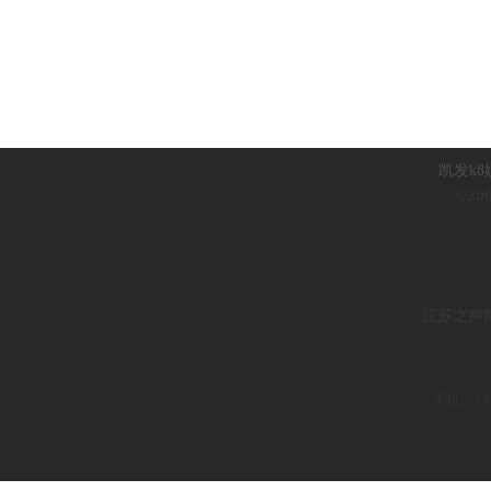
凯发k8
©200
江
苏之声
手机：13