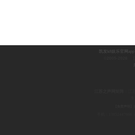
凯发k8娱乐官网ap
©2005-2026
江
江
苏之声网矩阵
：
江
淮
【免责声明】
手机：1385244766