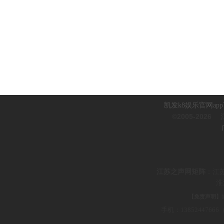
凯发k8娱乐官网ap
©2005-2026
江
江
苏之声网矩阵
：
江
淮
【免责声明】
手机：1385244766