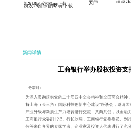
要闻
银保动
凯发k8娱乐官网app下载
凯发k8娱乐官网app下载
法治
新闻详情
工商银行举办股权投资支持
分享到：
为深入贯彻落实党的二十届四中全会精神和全国两会精神，
持上海（长三角）国际科技创新中心建设”座谈会，邀请
产业升级与新质生产力培育进行交流，共商共促，以金融
工商银行党委副书记、行长刘珺，工商银行党委委员、副
伟等来自各界的专家学者、企业家及投资人代表进行了充