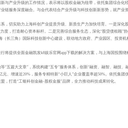
创新与产业升级的工作情况，表示将以股权金融为纽带，依托集团综合化
产业链服务深度融合。与会代表结合产业升级与科技创新新形势，就产业
系，切实助力上海科创产业提质升级、新质生产力加快培育。一是深化股权
”力度，打造耐心资本标杆。二是完善综合服务生态，深化“股贷债租顾”协
上海（长三角）国际科技创新中心建设，联动地方政府、产业园区、投资
行将提供全面金融凯发k8娱乐官网app下载的解决方案，与上海国投围
“五篇大文章”，系统构建“五专”服务体系，创新“融资、融智、融技、融
亿元、增速近20%，服务专精特新“小巨人”企业覆盖率超50%。依托集团
盟，打造“工银科创金融–股权金服”品牌，全力推动科技成果转化。