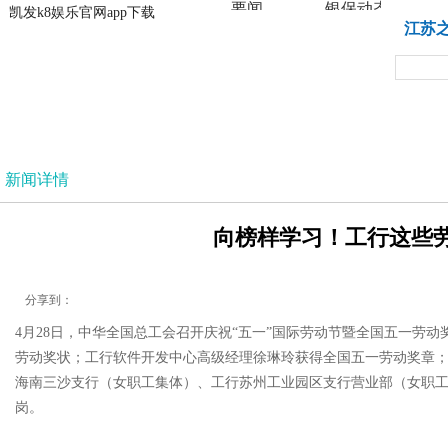
要闻
银保动态
凯发k8娱乐官网app下载
凯发k8娱乐官网app下载
江苏
法治
新闻详情
向榜样学习！工行这些劳
分享到：
4月28日，中华全国总工会召开庆祝“五一”国际劳动节暨全国五一
劳动奖状；工行软件开发中心高级经理徐琳玲获得全国五一劳动奖章
海南三沙支行（女职工集体）、工行苏州工业园区支行营业部（女职
岗。