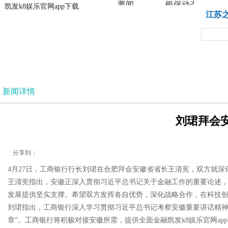
要闻
银保动态
凯发k8娱乐官网app下载
凯发k8娱乐官网app下载
江苏
法治
新闻详情
刘珺拜会安
分享到：
4月27日，工商银行行长刘珺在合肥拜会安徽省省长王清宪，双方就深
王清宪指出，安徽正深入贯彻习近平总书记关于金融工作的重要论述，
发展提供坚实支撑。希望双方发挥各自优势，深化战略合作，在科技
刘珺指出，工商银行深入学习贯彻习近平总书记考察安徽重要讲话精神
章”。工商银行将积极对接安徽所需，提供全面金融凯发k8娱乐官网a