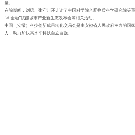
量。
在皖期间，刘珺、张守川还走访了中国科学院合肥物质科学研究院等
“ai 金融”赋能城市产业新生态发布会等相关活动。
中国（安徽）科技创新成果转化交易会是由安徽省人民政府主办的国家级
力，助力加快高水平科技自立自强。