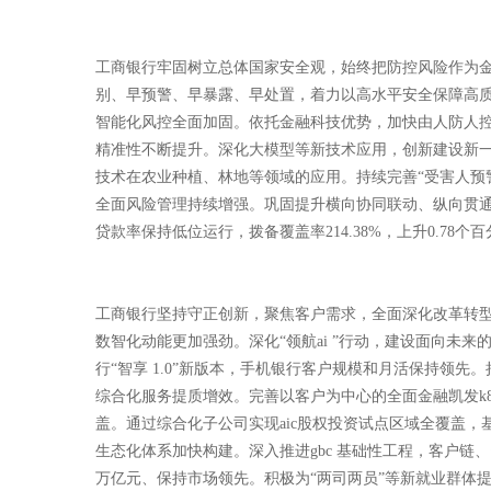
工商银行牢固树立总体国家安全观，始终把防控风险作为金
别、早预警、早暴露、早处置，着力以高水平安全保障高
智能化风控全面加固。依托金融科技优势，加快由人防人控
精准性不断提升。深化大模型等新技术应用，创新建设新一
技术在农业种植、林地等领域的应用。持续完善“受害人预
全面风险管理持续增强。巩固提升横向协同联动、纵向贯
贷款率保持低位运行，拨备覆盖率214.38%，上升0.
工商银行坚持守正创新，聚焦客户需求，全面深化改革转
数智化动能更加强劲。深化“领航ai ”行动，建设面向未来的
行“智享 1.0”新版本，手机银行客户规模和月活保持领先
综合化服务提质增效。完善以客户为中心的全面金融凯发k8
盖。通过综合化子公司实现aic股权投资试点区域全覆盖，
生态化体系加快构建。深入推进gbc 基础性工程，客户链、
万亿元、保持市场领先。积极为“两司两员”等新就业群体提