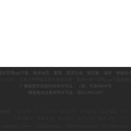
娱乐官网app下载
银保动态
要闻
苏湃文化
留言板
城市
时政社
5-2026
江苏之声网信息科技有限公司 凯发k8娱乐官网app下载的版
广播电视节目制作经营许可证：（苏）字第04849号
增值电信业务经营许可证：苏b2-20252457
网矩阵
：
江苏之声、生活、苏湃、苏湃财经、苏湃科技、苏湃视频、
江苏
淮海财经、淮海之声、掌上淮海、
扬子之声、都市之声
【免责声明】
如遇内容、凯发k8娱乐官网app下载的版权和其他问题请尽快与本网取得联系。