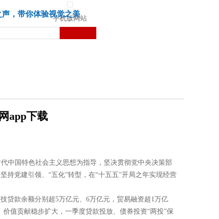
城市
健康
苏湃文化
之声，带你体验视觉之美
手机版网站
网app下载
习近平新时代中国特色社会主义思想为指导，坚决贯彻党中央决策部
持党建引领、“五化”转型，在“十五五”开局之年实现经营
技贷款余额分别超5万亿元、6万亿元，贸易融资超1万亿
期。价值贡献稳步扩大，一季度贷款投放、债券投资“两投”保