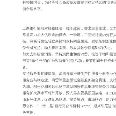
持较快增长，为经济社会高质量发展提供稳定持续的“金融活水
健合理水平。
工商银行靠前对接稳经济一揽子政策，突出主责主业，全
靠前发力加大优质金融供给。一季度，工商银行境内分行人
技、绿色等领域贷款余额均保持同业领先。积极落实国家区
位金融支持。助力春耕备耕，涉农贷款余额超5.4万亿元。
加力支持提振消费。坚持惠民生和促消费、投资于物和投
部等9单位开展的“乐购新春”特别活动，春节期间全行资金
务。
支持服务业扩能提质。多措并举推进生产性服务业向专业化
服务业与制造业、商贸等重点领域金融服务融合贯通，支持
为湖北鄂州花湖国际机场空港型国家物流枢纽智慧公共国
服务扩大高水平对外开放。深入落实贸易强国战略，加力支持“
币服务体系，促进贸易畅通、资金融通、市场联通，助力
际合作，“一带一路”银行间合作机制（brbr）迎来印尼
等主体。