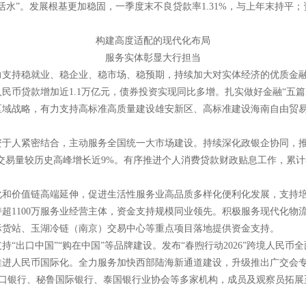
”。发展根基更加稳固，一季度末不良贷款率1.31%，与上年末持平；资本
构建高度适配的现代化布局
服务实体彰显大行担当
力支持稳就业、稳企业、稳市场、稳预期，持续加大对实体经济的优质金
民币贷款增加近1.1万亿元，债券投资实现同比多增。扎实做好金融“五
域战略，有力支持高标准高质量建设雄安新区、高标准建设海南自由贸易
资于人紧密结合，主动服务全国统一大市场建设。持续深化政银企协同，
交易量较历史高峰增长近9%。有序推进个人消费贷款财政贴息工作，累计签
和价值链高端延伸，促进生活性服务业高品质多样化便利化发展，支持培
超1100万服务业经营主体，资金支持规模同业领先。积极服务现代化物
际货站、玉湖冷链（南京）交易中心等重点项目落地提供资金支持。
出口中国”“购在中国”等品牌建设。发布“春煦行动2026”跨境人民币全
推进人民币国际化。全力服务加快西部陆海新通道建设，升级推出广交会
进出口银行、秘鲁国际银行、泰国银行业协会等多家机构，成员及观察员拓展