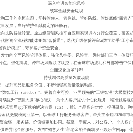
深入推进智能化风控
筑牢金融安全堤坝
融工作的永恒主题，坚持管住人、管住钱、管好防线、管好底线“四管齐下
质量发展，当好维护金融稳定的压舱石。
向技防智控转变。企业级智能风控平台应用实现境内分行全覆盖，覆盖超
代融资全流程智能体矩阵“智贷通”，迭代升级信贷评审ai数字助手“工小
警保护模型”，守护客户资金安全。
通发力的全面风险管理体系，强化风控委、风险官、风控部门三位一体履
78个百分点。强化跨境、跨市场风险联防联控，在全球市场波动和外部冲击中
全面深化改革转型
持续增强高质量发展动能
型，提升高品质服务价值，不断增强高质量发展动能。
“数智工行（ai-icbc）”。完善自主可控、业界领先的“工银智涌”大模型技
。持续提升“智慧大脑”核心能力，为个人客户提供个性化服务，精准触客规模
娱乐官网app下载的解决方案（cfs），推进产品客户对位，提供融资
基金认缴规模同业第一。以全球工行服务全球客户，牵头主承销2026年市场
资金链、服务链、价值链更加协同。截至一季度末，对公客户、个人客户数分别
供差异化金融服务。发布“如意人生”养老金融全面凯发k8娱乐官网app