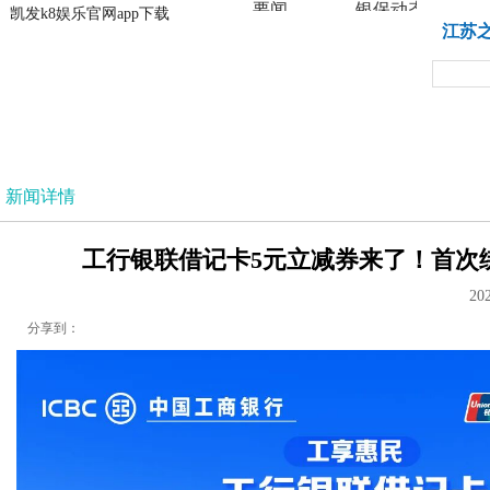
要闻
银保动态
凯发k8娱乐官网app下载
凯发k8娱乐官网app下载
江苏
法治
新闻详情
工行银联借记卡5元立减券来了！首次绑
20
分享到：