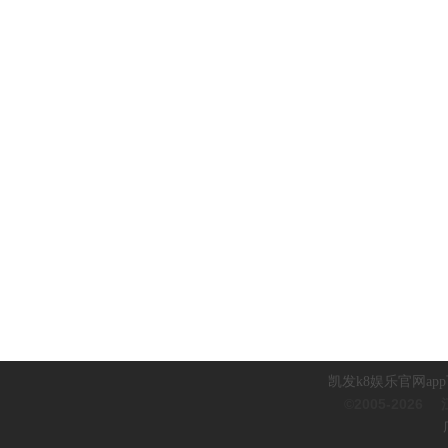
凯发k8娱乐官网ap
©2005-2026
江