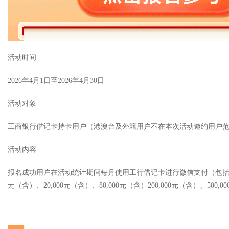
活动时间
2026年4月1日至2026年4月30日
活动对象
工商银行借记卡持卡用户（港澳台及外籍用户不在本次活动邀约用户
活动内容
报名成功用户在活动统计期间每月使用工行借记卡进行微信支付（包括
元（含）、20,000元（含）、80,000元（含）200,000元（含）