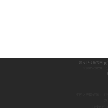
凯发k8娱乐官网ap
©2005-2026
江
江
苏之声网矩阵
：
江
淮
【免责声明】