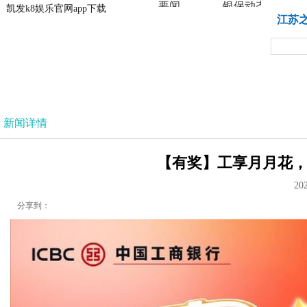
要闻
银保动态
凯发k8娱乐官网app下载
凯发k8娱乐官网app下载
江苏
法治
新闻详情
【有奖】工享月月花，最
20
分享到：